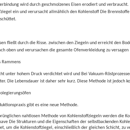
verbindung wird durch geschmolzenes Eisen erodiert und verbraucht.
fziegel ein und verursacht allmählich den Kohlenstoff
Die Brennstoff
schüttet.
n fließt durch die Risse.
zwischen den Ziegeln und erreicht den Bode
ach oben und verursachen die gesamte Ofenverkleidung zu versagen
s Rammens
cht unter hohem Druck verdichtet wird und
Bei Vakuum-Röstprozessen 
ter.
Die Lebensdauer ist daher sehr kurz.
Diese Methode ist jedoch k
rolegierungsöfen
uktionspraxis gibt es eine neue Methode.
rünglichen nahtlosen Methode von Kohlenstoffziegeln werden die Koh
kave
Die Strukturen und die Eigenschaften der selbstbackenden Kohl
, um die Kohlenstoffziegel, einschließlich der gleichen Schicht, zu v