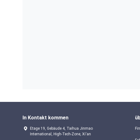
In Kontakt kommen
ü
Etage 19, Gebäude 4, Taihua Jinmao
Fir
International, High-Tech-Zone, Xi'an