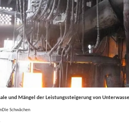
le und Mängel der Leistungssteigerung von Unterwass
n
Die Schwächen
e