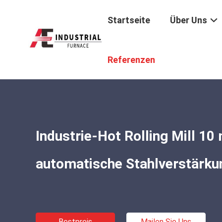
Startseite
Über Uns
Startseite
/
Produkte
/
Warmwalzen-Mühle
/
Industrie-
Referenzen
Industrie-Hot Rolling Mill 10
automatische Stahlverstärkun
Bestpreis
Mailen Sie Uns