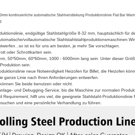
 kontinuierliche automatische Stahlverstärkung Produktionslinie Flat Bar War
g
oduktionslinie, endgültige Stahlstahlgröße 8-32 mm, hauptsächlich für d
utomatische/vollautomatische Stahlstahlstahlproduktionsmaschinen.W
twerfen...so ist es für uns am besten, je mehr Sie vorschlagen.
tt oder Schrottkarten sein.
0mm, 50*50mm, 60*60mm, 1000 - 6000mm lang sein. Unter dieser Größe
 Produktion sein.
duktionslinie neue Notwendigkeit Heizofen für Billet, die Heizofen kön
ie ganze Linie nach Ihren Anforderungen entwerfen.
können Sie beide benutzen oder nicht.
Anlage- und Debugging-Service, bis die Maschine zur normalen Produk
 Requirement, hilft uns viel, die geeignete Stahlstahl-Produktionslinie 
suchen und eine persönliche Verhandlung zu führen.